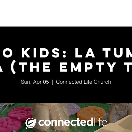
Home
About Us
Events
Ministries
o Kids: La T
a (The Empty 
Sun, Apr 05
  |  
Connected Life Church