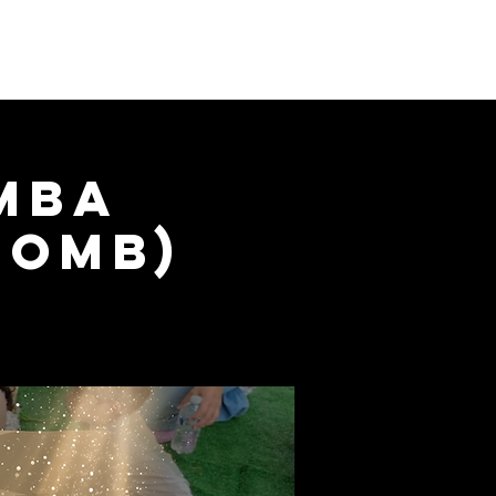
Donate
Visit us
Shop
umba
Tomb)