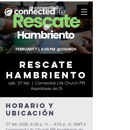
Rescate
Hambriento
sáb, 07 feb
  |  
Connected Life Church PR
Asambleas de Di
Horario y
ubicación
07 feb 2026, 6:30 p. m. – 9:00 p. m. GMT-4
Connected Life Church PR Asambleas de