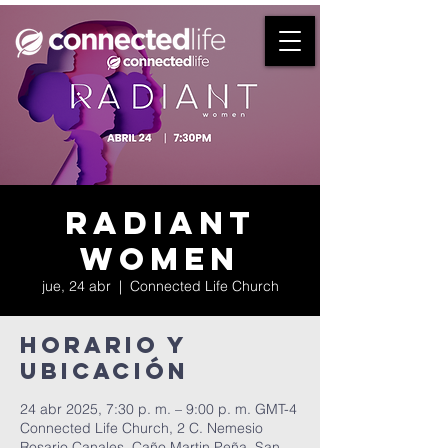
Radiant
Women
jue, 24 abr
  |  
Connected Life Church
Horario y
ubicación
24 abr 2025, 7:30 p. m. – 9:00 p. m. GMT-4
Connected Life Church, 2 C. Nemesio
Rosario Canales, Caño Martin Peña, San