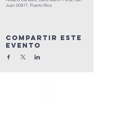
Juan 00917, Puerto Rico
Compartir este
evento
info@connectedlifepr.com
|
PO Box 9021914 San Juan,
PR 00902 | Servicios
domingos
9:00 AM & 11AM