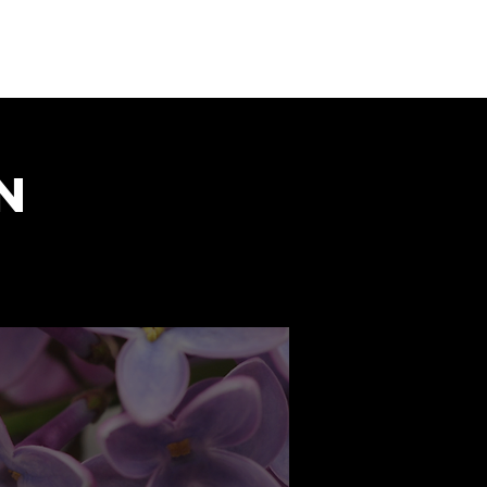
Donar
Visítanos
Shop
n