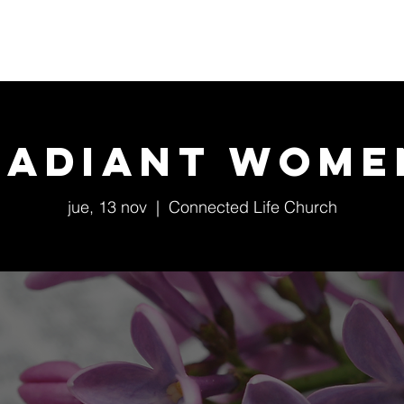
Home
Conócenos
Eventos
Ministerios
Radiant Wome
jue, 13 nov
  |  
Connected Life Church