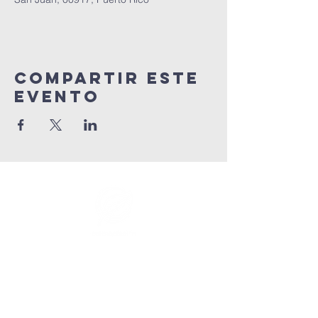
Compartir este
evento
info@connectedlifepr.com
|
PO Box 9021914 San Juan,
PR 00902 | Servicios
domingos
9:00 AM & 11AM