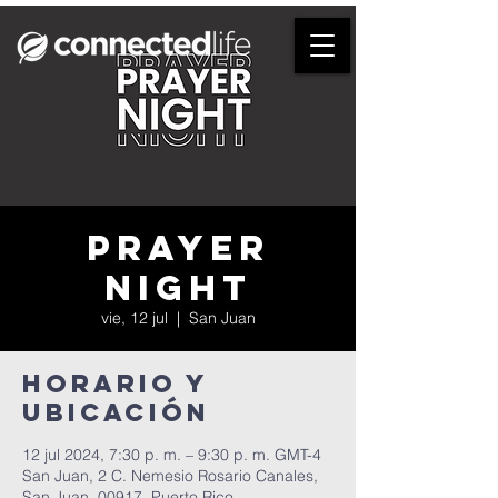
Prayer
Night
vie, 12 jul
  |  
San Juan
Horario y
ubicación
12 jul 2024, 7:30 p. m. – 9:30 p. m. GMT-4
San Juan, 2 C. Nemesio Rosario Canales,
San Juan, 00917, Puerto Rico