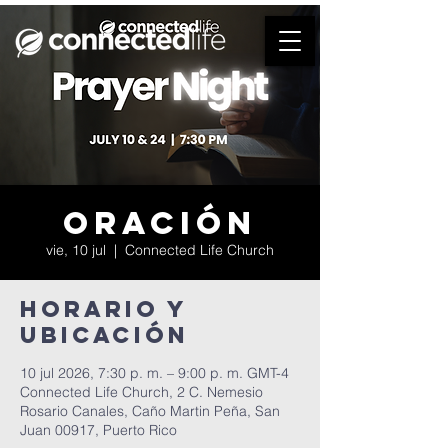
Oración
vie, 10 jul
  |  
Connected Life Church
Horario y
ubicación
10 jul 2026, 7:30 p. m. – 9:00 p. m. GMT-4
Connected Life Church, 2 C. Nemesio
Rosario Canales, Caño Martin Peña, San
Juan 00917, Puerto Rico