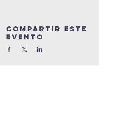
Compartir este
evento
info@connectedlifepr.com
|
PO Box 9021914 San Juan,
PR 00902 | Servicios
domingos
9:00 AM & 11AM