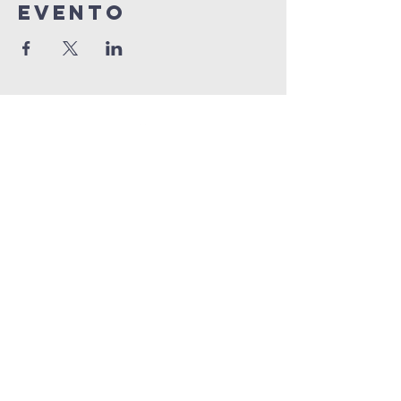
evento
info@connectedlifepr.com
|
PO Box 9021914 San Juan,
PR 00902 | Servicios
domingos
9:00 AM & 11AM
©2025 by Connected Life Puerto
Rico. Created by
FunTentDesign