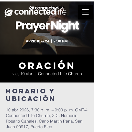
Oración
vie, 10 abr
  |  
Connected Life Church
Horario y
ubicación
10 abr 2026, 7:30 p. m. – 9:00 p. m. GMT-4
Connected Life Church, 2 C. Nemesio
Rosario Canales, Caño Martin Peña, San
Juan 00917, Puerto Rico