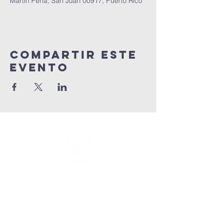
Martin Peña, San Juan 00917, Puerto Rico
Compartir este
evento
info@connectedlifepr.com
|
PO Box 9021914 San Juan,
PR 00902 | Servicios
domingos
9:00 AM & 11AM