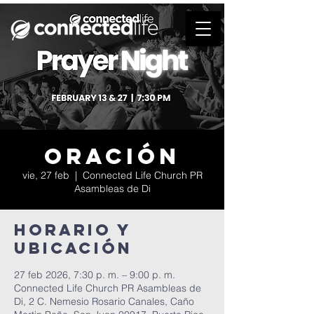
Oración
vie, 27 feb
  |  
Connected Life Church PR
Asambleas de Di
Horario y
ubicación
27 feb 2026, 7:30 p. m. – 9:00 p. m.
Connected Life Church PR Asambleas de
Di, 2 C. Nemesio Rosario Canales, Caño