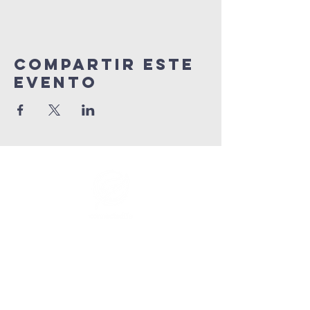
Compartir este
evento
info@connectedlifepr.com
|
PO Box 9021914 San Juan,
PR 00902 | Servicios
domingos
9:00 AM & 11AM