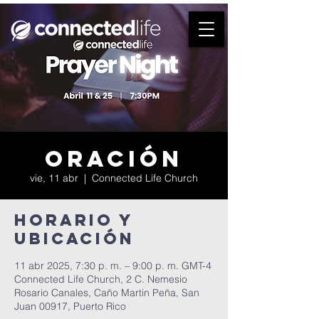
Oración
vie, 11 abr
  |  
Connected Life Church
Horario y
ubicación
11 abr 2025, 7:30 p. m. – 9:00 p. m. GMT-4
Connected Life Church, 2 C. Nemesio
Rosario Canales, Caño Martin Peña, San
Juan 00917, Puerto Rico