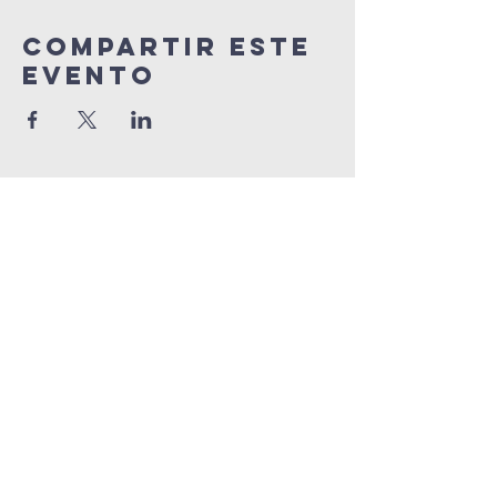
Compartir este
evento
info@connectedlifepr.com
|
PO Box 9021914 San Juan,
PR 00902 | Servicios
domingos
9:00 AM & 11AM
©2025 by Connected Life Puerto
Rico. Created by
FunTentDesign