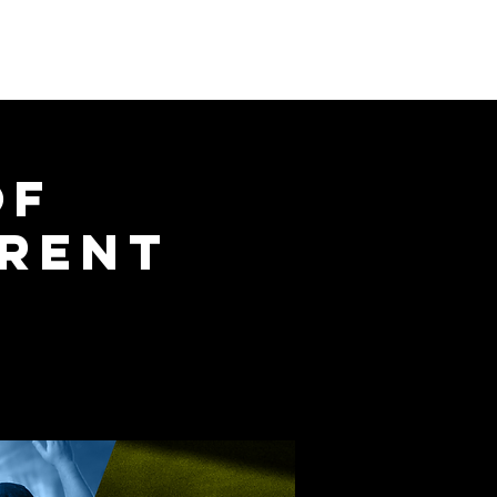
Donar
Visítanos
Shop
of
rrent