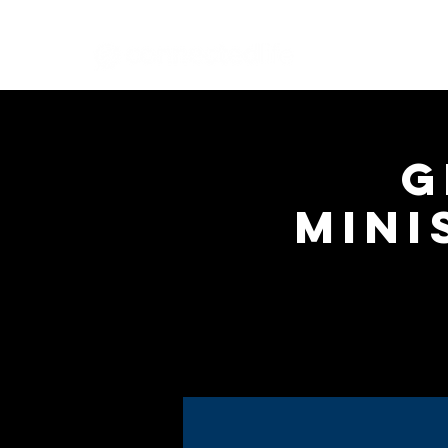
G
Mini