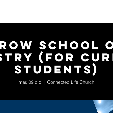
Home
Conócenos
Eventos
Ministerios
row School 
stry (for cu
students)
mar, 09 dic
  |  
Connected Life Church