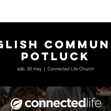
Home
Conócenos
Eventos
Ministerios
glish Commun
Potluck
sáb, 30 may
  |  
Connected Life Church