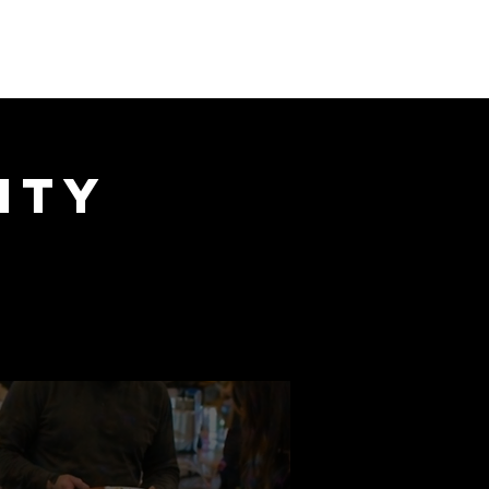
Donar
Visítanos
Shop
ity