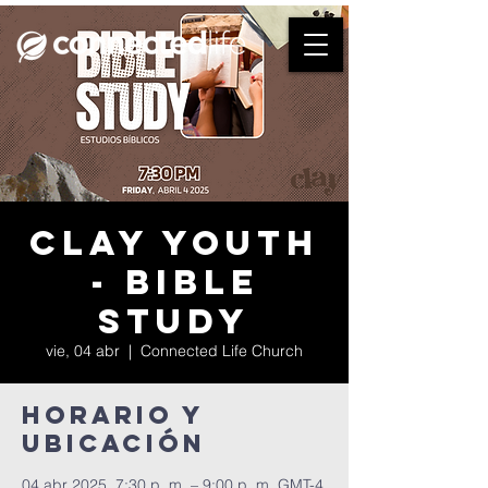
Clay Youth
- Bible
Study
vie, 04 abr
  |  
Connected Life Church
Horario y
ubicación
04 abr 2025, 7:30 p. m. – 9:00 p. m. GMT-4