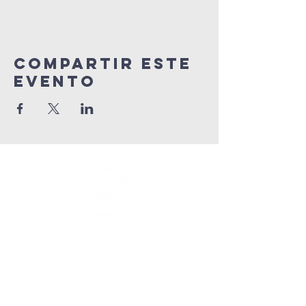
Compartir este
evento
info@connectedlifepr.com
|
PO Box 9021914 San Juan,
PR 00902 | Servicios
domingos
9:00 AM & 11AM