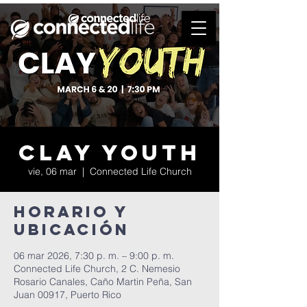
Clay Youth
vie, 06 mar
  |  
Connected Life Church
Horario y
ubicación
06 mar 2026, 7:30 p. m. – 9:00 p. m.
Connected Life Church, 2 C. Nemesio
Rosario Canales, Caño Martin Peña, San
Juan 00917, Puerto Rico