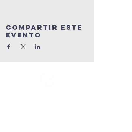
Compartir este
evento
info@connectedlifepr.com
|
PO Box 9021914 San Juan,
PR 00902 | Servicios
domingos
9:00 AM & 11AM