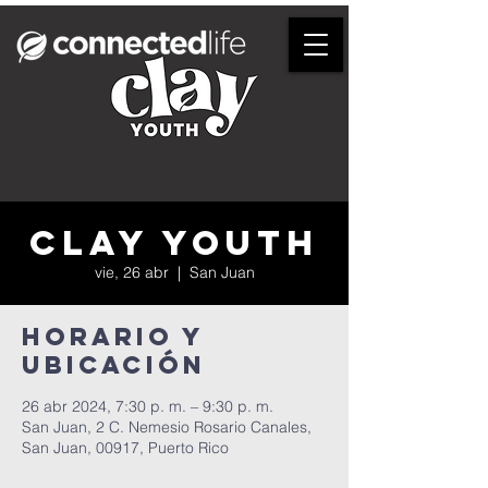
Clay Youth
vie, 26 abr
  |  
San Juan
Horario y
ubicación
26 abr 2024, 7:30 p. m. – 9:30 p. m.
San Juan, 2 C. Nemesio Rosario Canales,
San Juan, 00917, Puerto Rico