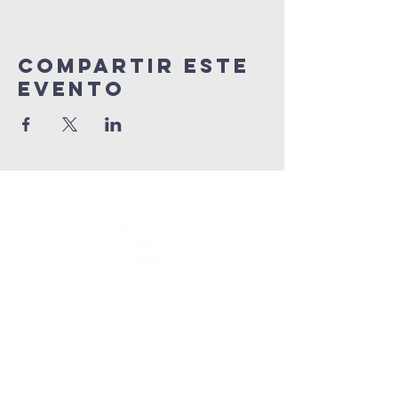
Compartir este
evento
info@connectedlifepr.com
|
PO Box 9021914 San Juan,
PR 00902 | Servicios
domingos
9:00 AM & 11AM
©2025 by Connected Life Puerto